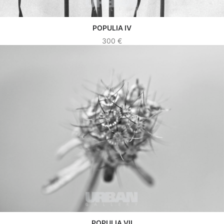
POPULIA IV
VER OBRA
300
€
POPULIA VII