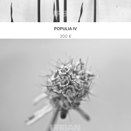
POPULIA IV
VER OBRA
300
€