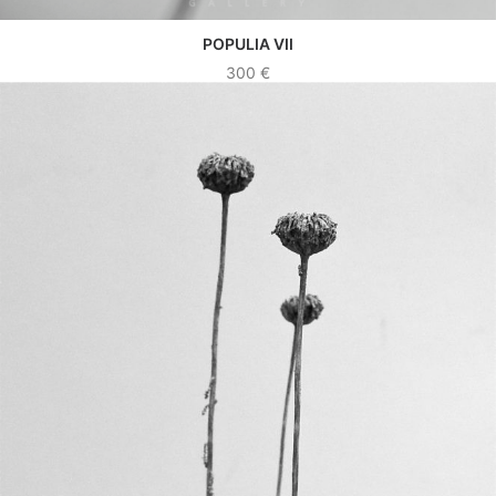
POPULIA VII
VER OBRA
300
€