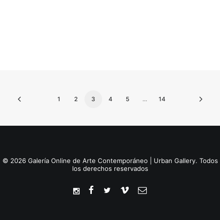
VER OBRA
DESVÁN I
800,00
€
1
2
3
4
5
…
14
© 2026 Galería Online de Arte Contemporáneo | Urban Gallery. Todos
los derechos reservados