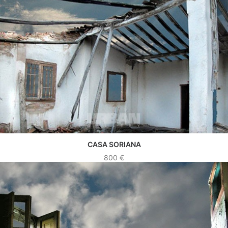
CASA SORIANA
VER OBRA
800
€