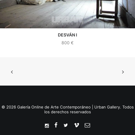
DESVÁN I
VER OBRA
800
€
© 2026 Galería Online de Arte Contemporáneo | Urban Gallery. Todos
los derechos reservados