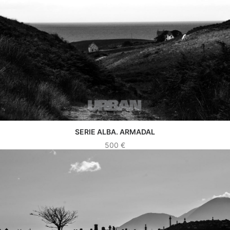
SERIE ALBA. ARMADAL
VER OBRA
500
€