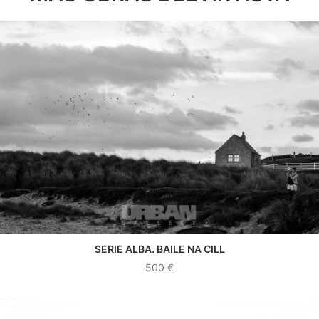
SERIE ALBA. BAILE NA CILL
VER OBRA
500
€