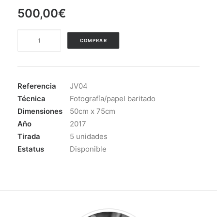
500,00
€
SERIE
COMPRAR
ALBA.
BAILE
NA
CILL
Referencia
JV04
cantidad
Técnica
Fotografía/papel baritado
Dimensiones
50cm x 75cm
Año
2017
Tirada
5 unidades
Estatus
Disponible