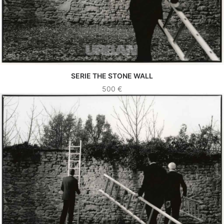
SERIE THE STONE WALL
VER OBRA
500
€