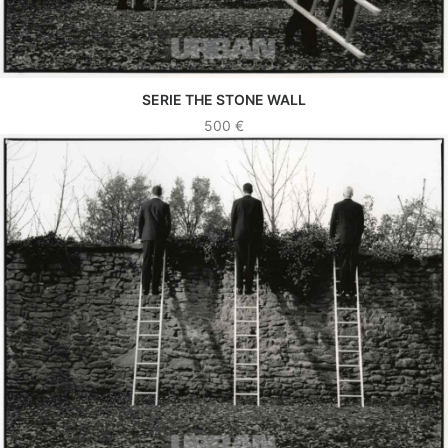
SERIE THE STONE WALL
VER OBRA
500
€