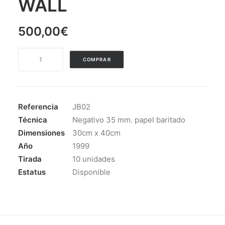
WALL
500,00
€
SERIE
COMPRAR
THE
STONE
WALL
cantidad
Referencia
JB02
Técnica
Negativo 35 mm. papel baritado
Dimensiones
30cm x 40cm
Año
1999
Tirada
10 unidades
Estatus
Disponible